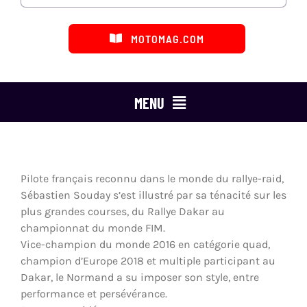
MOTOMAG.COM
MENU
ESSAIS MOTO
MARQUES
Pilote français reconnu dans le monde du rallye-raid,
Sébastien Souday s’est illustré par sa ténacité sur les
CATÉGORIES
plus grandes courses, du Rallye Dakar au
championnat du monde FIM.
LES ÉMISSIONS
Vice-champion du monde 2016 en catégorie quad,
champion d’Europe 2018 et multiple participant au
Dakar, le Normand a su imposer son style, entre
DÉFENSE DU MOTARD
performance et persévérance.