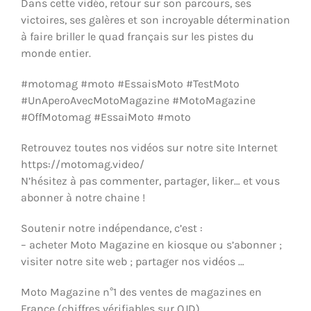
Dans cette vidéo, retour sur son parcours, ses
ÉQUIPEMENTS & MÉCANIQUE
victoires, ses galères et son incroyable détermination
à faire briller le quad français sur les pistes du
monde entier.
#motomag #moto #EssaisMoto #TestMoto
#UnAperoAvecMotoMagazine #MotoMagazine
#OffMotomag #EssaiMoto #moto
Retrouvez toutes nos vidéos sur notre site Internet
https://motomag.video/
N’hésitez à pas commenter, partager, liker… et vous
abonner à notre chaine !
Soutenir notre indépendance, c’est :
– acheter Moto Magazine en kiosque ou s’abonner ;
visiter notre site web ; partager nos vidéos …
Moto Magazine n°1 des ventes de magazines en
France (chiffres vérifiables sur OJD)