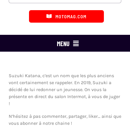
MOTOMAG.COM
MENU
ESSAIS MOTO
MARQUES
Suzuki Katana, c’est un nom que les plus anciens
vont certainement se rappeler. En 2019, Suzuki a
CATÉGORIES
décidé de lui redonner un jeunesse. On vous la
présente en direct du salon Intermot, à vous de juger
LES ÉMISSIONS
!
N’hésitez à pas commenter, partager, liker… ainsi que
DÉFENSE DU MOTARD
vous abonner à notre chaine !