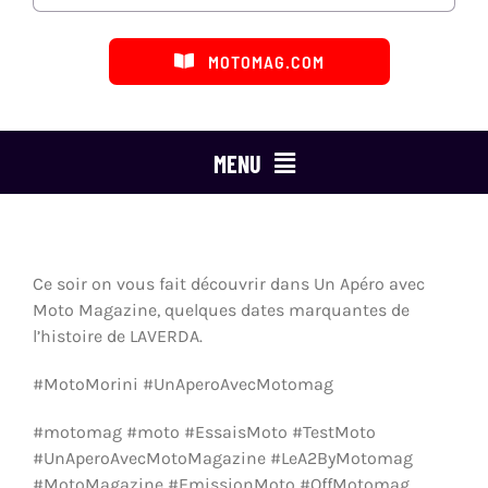
MOTOMAG.COM
MENU
ESSAIS MOTO
MARQUES
Ce soir on vous fait découvrir dans Un Apéro avec
Moto Magazine, quelques dates marquantes de
CATÉGORIES
l’histoire de LAVERDA.
#MotoMorini #UnAperoAvecMotomag
LES ÉMISSIONS
#motomag #moto #EssaisMoto #TestMoto
DÉFENSE DU MOTARD
#UnAperoAvecMotoMagazine #LeA2ByMotomag
#MotoMagazine #EmissionMoto #OffMotomag