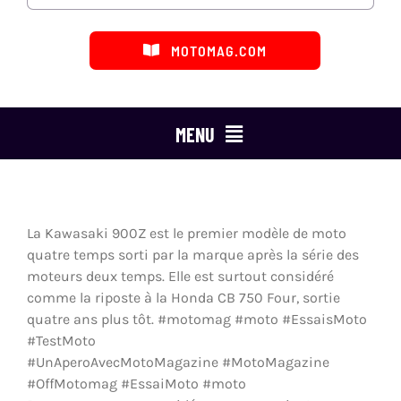
MOTOMAG.COM
MENU
ESSAIS MOTO
MARQUES
La Kawasaki 900Z est le premier modèle de moto
quatre temps sorti par la marque après la série des
CATÉGORIES
moteurs deux temps. Elle est surtout considéré
comme la riposte à la Honda CB 750 Four, sortie
LES ÉMISSIONS
quatre ans plus tôt. #motomag #moto #EssaisMoto
#TestMoto
#UnAperoAvecMotoMagazine #MotoMagazine
DÉFENSE DU MOTARD
#OffMotomag #EssaiMoto #moto