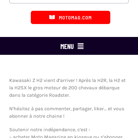
MOTOMAG.COM
MENU
ESSAIS MOTO
MARQUES
Kawasaki Z H2 vient d’arriver ! Après la H2R, la H2 et
la H2SX le gros moteur de 200 chevaux débarque
CATÉGORIES
dans la catégorie Roadster.
N’hésitez à pas commenter, partager, liker… et vous
LES ÉMISSIONS
abonner à notre chaine !
DÉFENSE DU MOTARD
Soutenir notre indépendance, c’est :
– acheter Moto Magazine en kiosque ou s’abonner