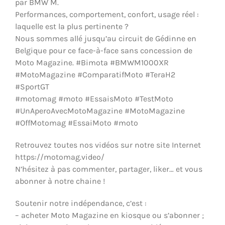
par BMW M.
ÉQUIPEMENTS & MÉCANIQUE
Performances, comportement, confort, usage réel :
laquelle est la plus pertinente ?
Nous sommes allé jusqu’au circuit de Gédinne en
Belgique pour ce face-à-face sans concession de
Moto Magazine. #Bimota #BMWM1000XR
#MotoMagazine #ComparatifMoto #TeraH2
#SportGT
#motomag #moto #EssaisMoto #TestMoto
#UnAperoAvecMotoMagazine #MotoMagazine
#OffMotomag #EssaiMoto #moto
Retrouvez toutes nos vidéos sur notre site Internet
https://motomag.video/
N’hésitez à pas commenter, partager, liker… et vous
abonner à notre chaine !
Soutenir notre indépendance, c’est :
– acheter Moto Magazine en kiosque ou s’abonner ;