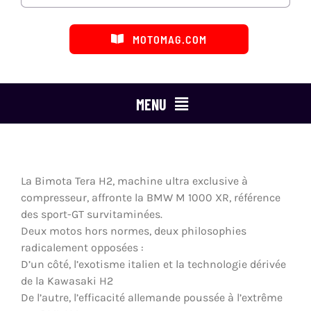
MOTOMAG.COM
MENU
ESSAIS MOTO
MARQUES
La Bimota Tera H2, machine ultra exclusive à
compresseur, affronte la BMW M 1000 XR, référence
CATÉGORIES
des sport-GT survitaminées.
Deux motos hors normes, deux philosophies
LES ÉMISSIONS
radicalement opposées :
D’un côté, l’exotisme italien et la technologie dérivée
de la Kawasaki H2
DÉFENSE DU MOTARD
De l’autre, l’efficacité allemande poussée à l’extrême